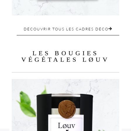
Taenaris Catops
DÉCOUVRIR TOUS LES CADRES DÉCO
120.00
€
9
LES BOUGIES
VÉGÉTALES LØUV