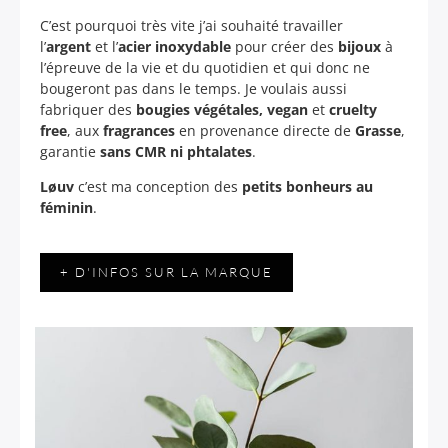
C’est pourquoi très vite j’ai souhaité travailler
l’
argent
et l’
acier inoxydable
pour créer des
bijoux
à
l’épreuve de la vie et du quotidien et qui donc ne
bougeront pas dans le temps. Je voulais aussi
fabriquer des
bougies végétales, vegan
et
cruelty
free
, aux
fragrances
en provenance directe de
Grasse
,
garantie
sans CMR ni phtalates
.
Løuv
c’est ma conception des
petits bonheurs au
féminin
.
+ D'INFOS SUR LA MARQUE