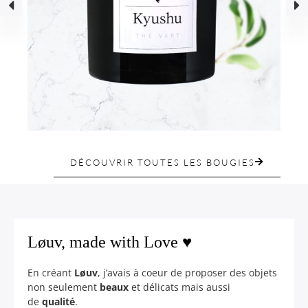
Bougie parfumée Kyushu
DÉCOUVRIR TOUTES LES BOUGIES
30.00
€
3
Løuv, made with Love ♥
En créant
Løuv
, j’avais à coeur de proposer des objets
non seulement
beaux
et délicats mais aussi
de
qualité
.