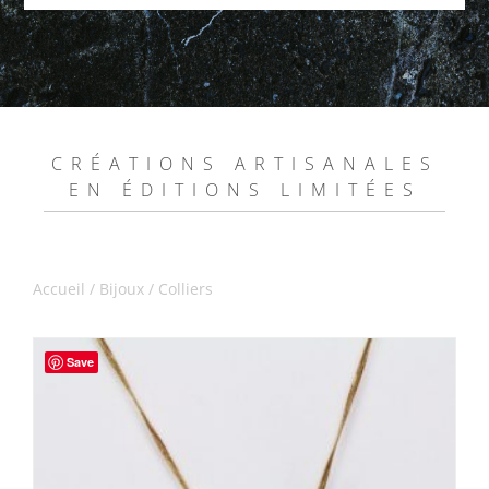
CRÉATIONS ARTISANALES
EN ÉDITIONS LIMITÉES
Accueil
/
Bijoux
/ Colliers
Save