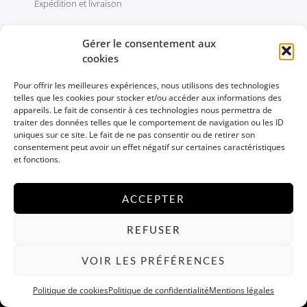
Expédition et livraison
Contact
Gérer le consentement aux
cookies
Conseils d’utilisation et de sécurité des bougies
Conseils d’entretien des bijoux
Pour offrir les meilleures expériences, nous utilisons des technologies
telles que les cookies pour stocker et/ou accéder aux informations des
appareils. Le fait de consentir à ces technologies nous permettra de
traiter des données telles que le comportement de navigation ou les ID
uniques sur ce site. Le fait de ne pas consentir ou de retirer son
Maison Løuv sur Instagram
consentement peut avoir un effet négatif sur certaines caractéristiques
et fonctions.
ACCEPTER
REFUSER
VOIR LES PRÉFÉRENCES
Politique de confidentialité
Politique de cookies
Politique de confidentialité
Mentions légales
Conditions générales de vente